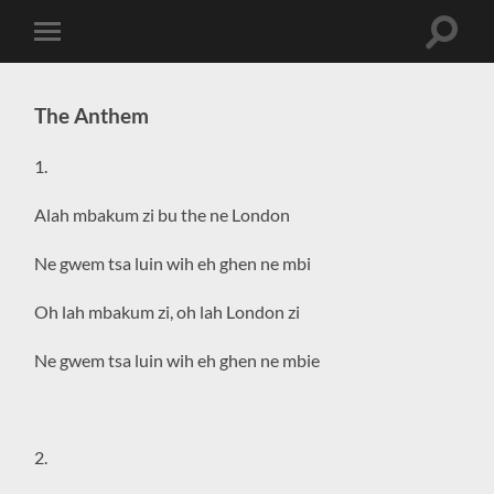
Toggle
Toggle
search
mobile
field
menu
The Anthem
1.
Alah mbakum zi bu the ne London
Ne gwem tsa luin wih eh ghen ne mbi
Oh lah mbakum zi, oh lah London zi
Ne gwem tsa luin wih eh ghen ne mbie
2.